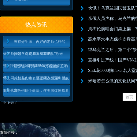
快讯！乌克兰国民警卫队”
亲俄人员声称，乌克兰的
热点资讯
周杰伦演唱会门票上架！
高水平水生态保护支撑高
没有好生源，再好的老师也枉然！
继乌克兰之后，第二个“
好老师和好学生是相互成就的
快讯！乌克兰国民警卫队”欧米
直接引进产线！国产VN-
茄”特种部队指挥官基里尔·戈洛夫科在哈
震惊啦！我有和500万粉丝的国外
Sask花5000抽Faker
尔
博主同款桂林山水，还是两次登顶，就在
万架无人机表演连续点亮深圳国庆
米哈游怎么做的文化认同?
假期夜空
以色列这个做法，连美国媒体都看
首页
不下去了
友情链接：