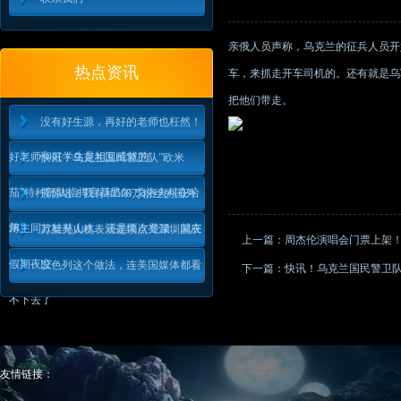
亲俄人员声称，乌克兰的征兵人员开
热点资讯
车，来抓走开车司机的。还有就是乌
把他们带走。
没有好生源，再好的老师也枉然！
好老师和好学生是相互成就的
快讯！乌克兰国民警卫队”欧米
茄”特种部队指挥官基里尔·戈洛夫科在哈
震惊啦！我有和500万粉丝的国外
尔
博主同款桂林山水，还是两次登顶，就在
万架无人机表演连续点亮深圳国庆
上一篇：
周杰伦演唱会门票上架！
假期夜空
以色列这个做法，连美国媒体都看
下一篇：
快讯！乌克兰国民警卫队
不下去了
友情链接：