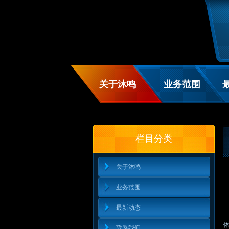
关于沐鸣
业务范围
栏目分类
关于沐鸣
业务范围
最新动态
联系我们