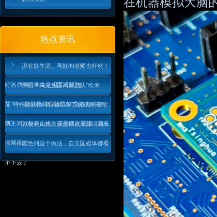
在机器模拟大脑
热点资讯
没有好生源，再好的老师也枉然！
好老师和好学生是相互成就的
快讯！乌克兰国民警卫队”欧米
茄”特种部队指挥官基里尔·戈洛夫科在哈
震惊啦！我有和500万粉丝的国外
尔
博主同款桂林山水，还是两次登顶，就在
万架无人机表演连续点亮深圳国庆
假期夜空
以色列这个做法，连美国媒体都看
不下去了