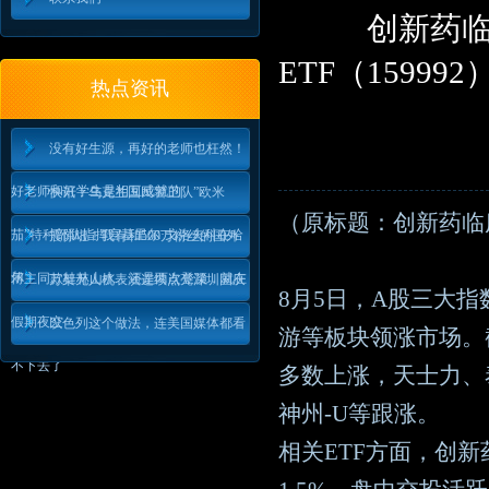
创新药
ETF（1599
热点资讯
没有好生源，再好的老师也枉然！
好老师和好学生是相互成就的
快讯！乌克兰国民警卫队”欧米
（原标题：创新药临床
茄”特种部队指挥官基里尔·戈洛夫科在哈
震惊啦！我有和500万粉丝的国外
尔
博主同款桂林山水，还是两次登顶，就在
万架无人机表演连续点亮深圳国庆
8月5日，A股三大
假期夜空
以色列这个做法，连美国媒体都看
游等板块领涨市场。
不下去了
多数上涨，天士力、
神州-U等跟涨。
相关ETF方面，创新药